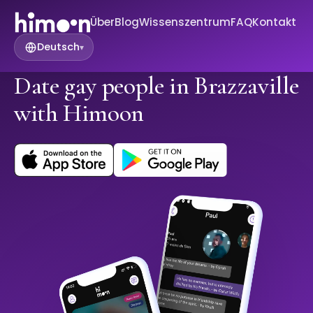
Über
Blog
Wissenszentrum
FAQ
Kontakt
Deutsch
▾
Date gay people in Brazzaville
with Himoon