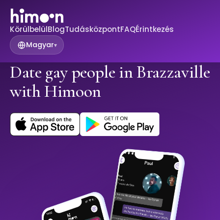
Körülbelül
Blog
Tudásközpont
FAQ
Érintkezés
Magyar
▾
Date gay people in Brazzaville
with Himoon