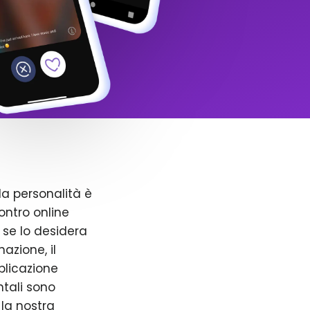
la personalità è
ntro online
 se lo desidera
azione, il
pplicazione
ntali sono
 la nostra