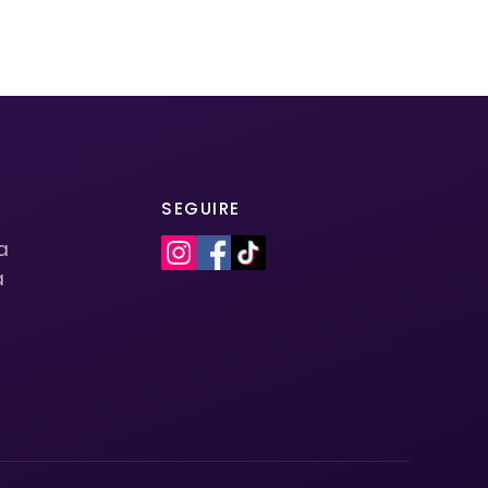
SEGUIRE
la
a