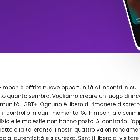
Himoon è offrire nuove opportunità di incontri in cui 
to quanto sembra. Vogliamo creare un luogo di inco
omunità LGBT+. Ognuno è libero di rimanere discreto
il controllo in ogni momento. Su Himoon la discrimin
dizio e le molestie non hanno posto. Al contrario, l’a
petto e la tolleranza. I nostri quattro valori fondame
acia, autenticità e sicurezza. Sentiti libero di visitare