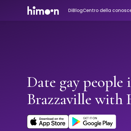
Di
Blog
Centro della conosc
Date gay people 
Brazzaville with