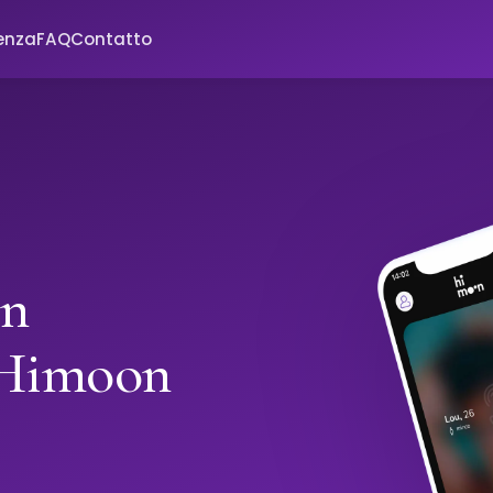
enza
FAQ
Contatto
in
 Himoon