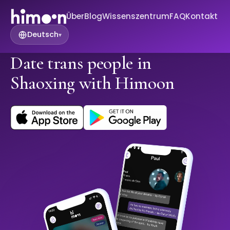
Über
Blog
Wissenszentrum
FAQ
Kontakt
Deutsch
▾
Date trans people in
Shaoxing with Himoon