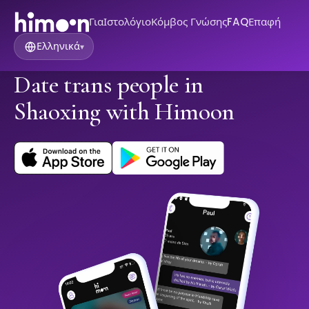
Για
Ιστολόγιο
Κόμβος Γνώσης
FAQ
Επαφή
Ελληνικά
▾
Date trans people in
Shaoxing with Himoon