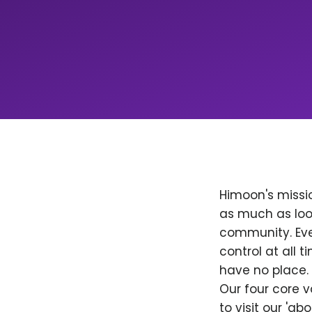
Himoon's missio
as much as loo
community. Ever
control at all
have no place. 
Our four core v
to visit our 'a