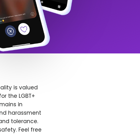
lity is valued
for the LGBT+
emains in
 and harassment
and tolerance.
afety. Feel free