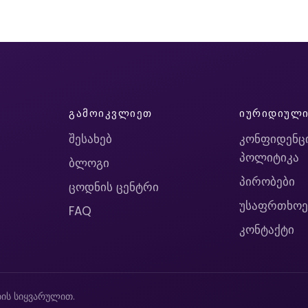
ᲒᲐᲛᲝᲘᲙᲕᲚᲘᲔᲗ
ᲘᲣᲠᲘᲓᲘᲣᲚ
შესახებ
კონფიდენც
პოლიტიკა
ბლოგი
პირობები
ცოდნის ცენტრი
უსაფრთხოე
FAQ
კონტაქტი
ის სიყვარულით.