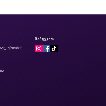
Ი
ᲛᲘᲰᲧᲔᲕᲘᲗ
იალურობის
ბა