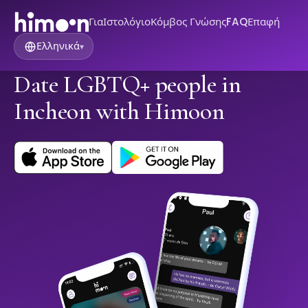
Για
Ιστολόγιο
Κόμβος Γνώσης
FAQ
Επαφή
Ελληνικά
▾
Date LGBTQ+ people in
Incheon with Himoon