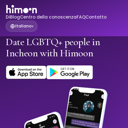
Di
Blog
Centro della conoscenza
FAQ
Contatto
Italiano
▾
Date LGBTQ+ people in
Incheon with Himoon