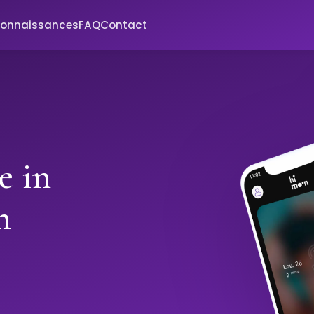
connaissances
FAQ
Contact
e in
h