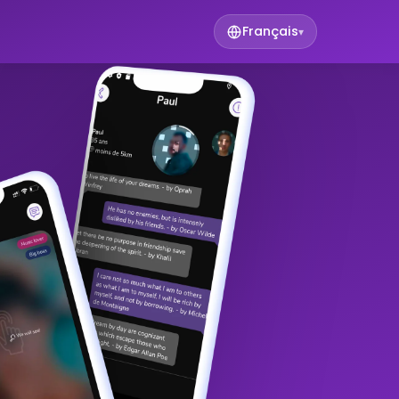
Français
▾