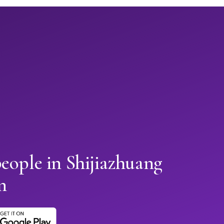
eople in Shijiazhuang
n