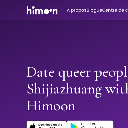
À propos
Blogue
Centre de 
Date queer peopl
Shijiazhuang wit
Himoon