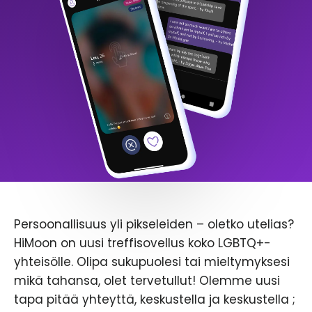
Persoonallisuus yli pikseleiden – oletko utelias?
HiMoon on uusi treffisovellus koko LGBTQ+-
yhteisölle. Olipa sukupuolesi tai mieltymyksesi
mikä tahansa, olet tervetullut! Olemme uusi
tapa pitää yhteyttä, keskustella ja keskustella ;