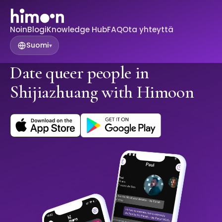
Noin
Blogi
Knowledge Hub
FAQ
Ota yhteyttä
Suomi
▾
Date queer people in
Shijiazhuang with Himoon