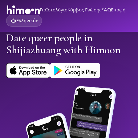
Για
Ιστολόγιο
Κόμβος Γνώσης
FAQ
Επαφή
Ελληνικά
▾
Date queer people in
Shijiazhuang with Himoon