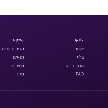
לַחקוֹר
מִשׁפָּטִי
אוֹדוֹת
מדיניות הפרטי
בלוג
תנאים
מרכז הידע
בְּטִיחוּת
FAQ
מַגָע