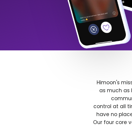
Himoon's miss
as much as l
communit
control at all
have no place
Our four core v