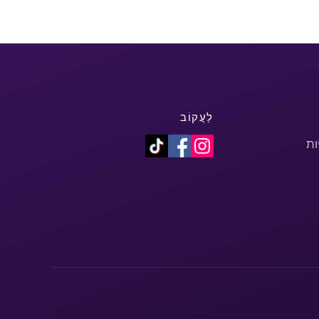
לַעֲקוֹב
ות