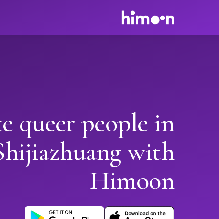
e queer people in
Shijiazhuang with
Himoon