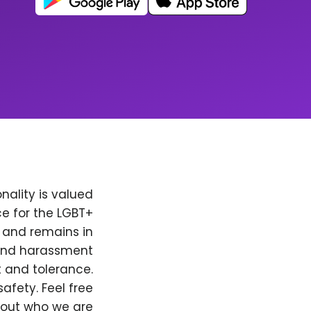
nality is valued
e for the LGBT+
, and remains in
 and harassment
t and tolerance.
afety. Feel free
bout who we are.