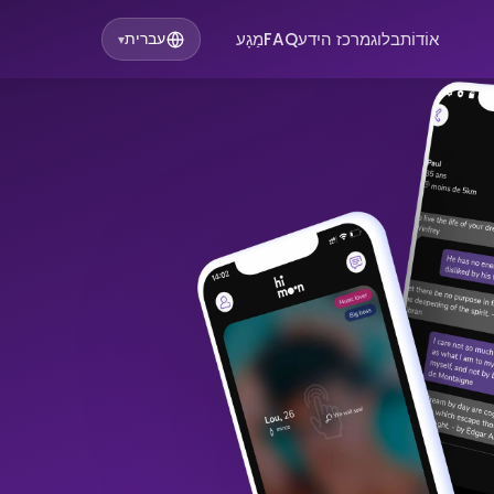
אוֹדוֹת
בלוג
מרכז הידע
FAQ
מַגָע
עברית
▾