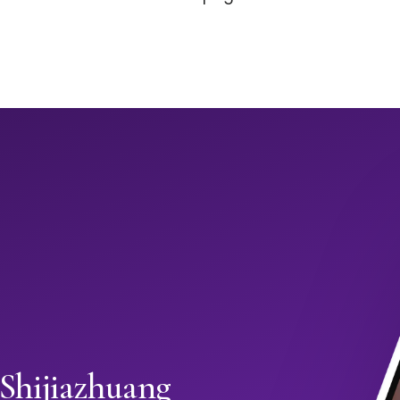
 Shijiazhuang