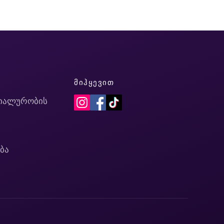
Ი
ᲛᲘᲰᲧᲔᲕᲘᲗ
იალურობის
ბა