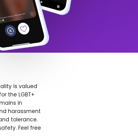
lity is valued
for the LGBT+
emains in
 and harassment
and tolerance.
afety. Feel free