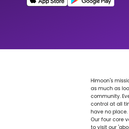
Himoon's missio
as much as loo
community. Ever
control at all
have no place. 
Our four core v
to visit our 'a