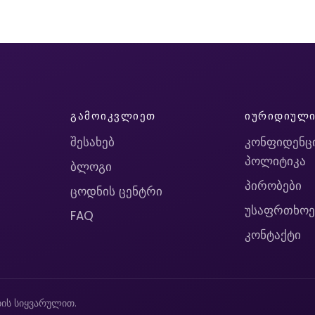
ᲒᲐᲛᲝᲘᲙᲕᲚᲘᲔᲗ
ᲘᲣᲠᲘᲓᲘᲣᲚ
შესახებ
კონფიდენც
პოლიტიკა
ბლოგი
პირობები
ცოდნის ცენტრი
უსაფრთხოე
FAQ
კონტაქტი
ის სიყვარულით.