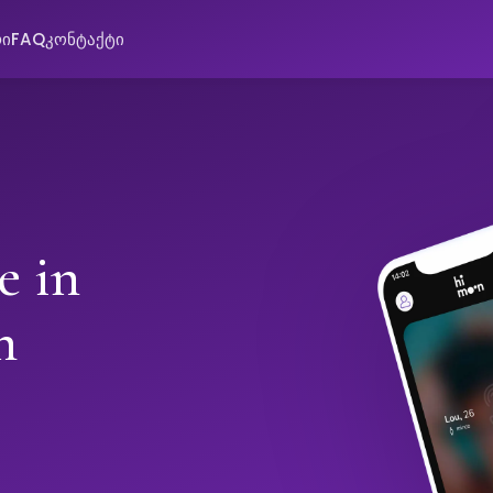
რი
FAQ
კონტაქტი
e in
h