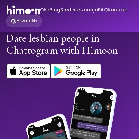
Oko
Blog
Središte znanja
FAQ
Kontakt
Hrvatski
▾
Date lesbian people in
Chattogram with Himoon