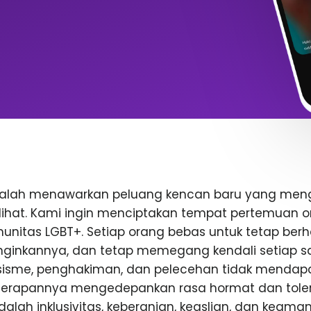
dalah menawarkan peluang kencan baru yang me
rlihat. Kami ingin menciptakan tempat pertemuan o
nitas LGBT+. Setiap orang bebas untuk tetap berhat
inkannya, dan tetap memegang kendali setiap saa
rasisme, penghakiman, dan pelecehan tidak mendap
enerapannya mengedepankan rasa hormat dan toler
 adalah inklusivitas, keberanian, keaslian, dan keam