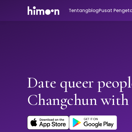
Tentang
blog
Pusat Penget
Date queer peopl
Changchun with