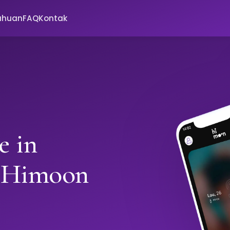
ahuan
FAQ
Kontak
e in
 Himoon