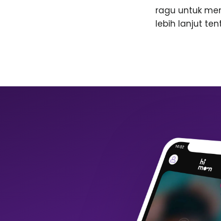
ragu untuk me
lebih lanjut te