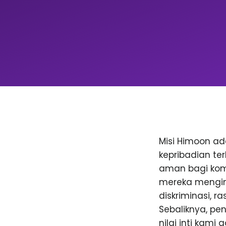
Misi Himoon a
kepribadian te
aman bagi komu
mereka menging
diskriminasi, 
Sebaliknya, p
nilai inti kami