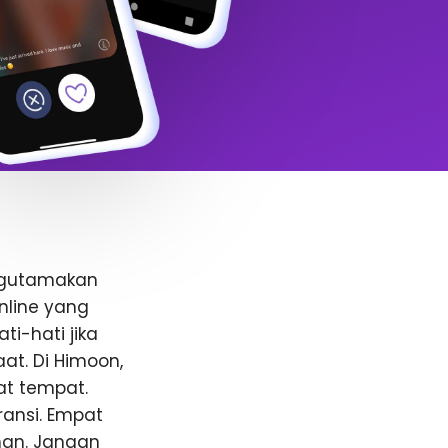
ngutamakan
nline yang
i-hati jika
t. Di Himoon,
at tempat.
ansi. Empat
anan. Jangan