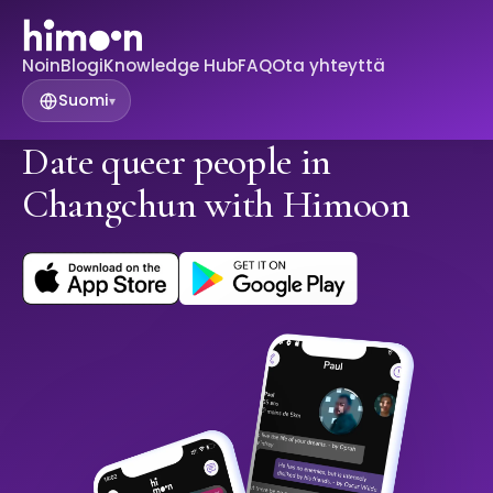
Noin
Blogi
Knowledge Hub
FAQ
Ota yhteyttä
Suomi
▾
Date queer people in
Changchun with Himoon