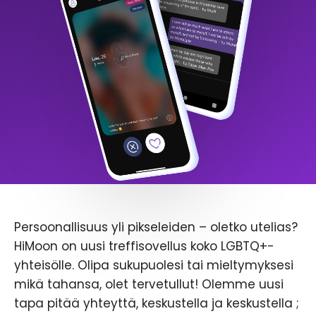
Persoonallisuus yli pikseleiden – oletko utelias?
HiMoon on uusi treffisovellus koko LGBTQ+-
yhteisölle. Olipa sukupuolesi tai mieltymyksesi
mikä tahansa, olet tervetullut! Olemme uusi
tapa pitää yhteyttä, keskustella ja keskustella ;