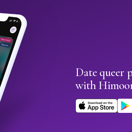
Date queer 
with Himoo