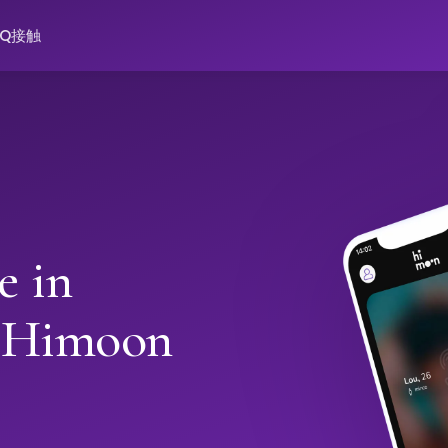
AQ
接触
e in
 Himoon