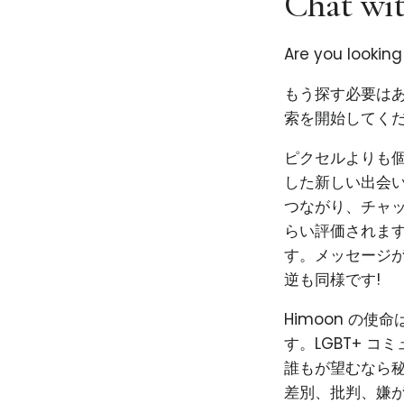
Chat wit
Are you lookin
もう探す必要はあ
索を開始してくだ
ピクセルよりも個性
した新しい出会い
つながり、チャ
らい評価されま
す。メッセージ
逆も同様です!
Himoon の
す。LGBT+ 
誰もが望むなら秘
差別、批判、嫌