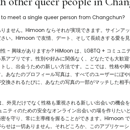
h other queer people in Cha
g to meet a single queer person from Changchun?
りません。Himoon ならそれが実現できます。サインア
さい。Himoon で友情、デート、そして長続きする愛を
 - 興味がありますか? HiMoon は、LGBTQ + コミュ
系アプリです。性別や好みに関係なく、どなたでも大歓迎で
ットし、出会うための新しい方法です。ここでは、性格や興
す。あなたのプロフィール写真は、すべてのユーザーにぼや
が交換されるたびに、あなたの写真の一部がマッチした相手
使命は、外見だけでなく性格も重視される新しい出会いの機会
コミュニティのための安全なオンライン出会いの場を作りたい
密を守り、常に主導権を握ることができます。Himoon 
がらせは一切ありません。それどころか、このアプリケーシ