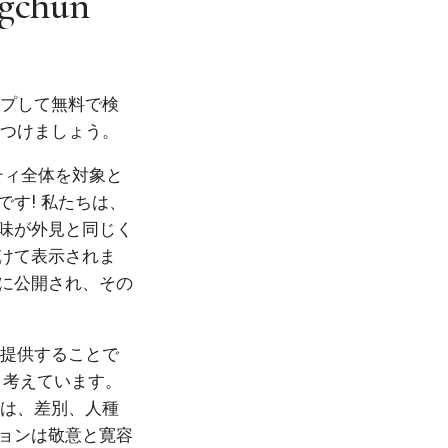
ngchun
ップして無料で検
見つけましょう。
ニティ全体を対象と
す! 私たちは、
味が外見と同じく
けて表示されま
に公開され、その
を提供することで
と考えています。
では、差別、人種
ョンは敬意と寛容