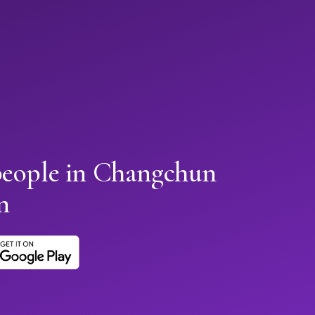
people in Changchun
n