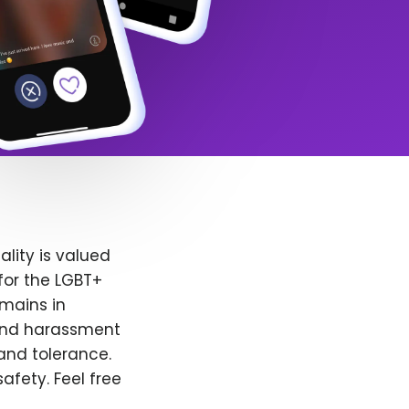
lity is valued
for the LGBT+
emains in
 and harassment
and tolerance.
afety. Feel free