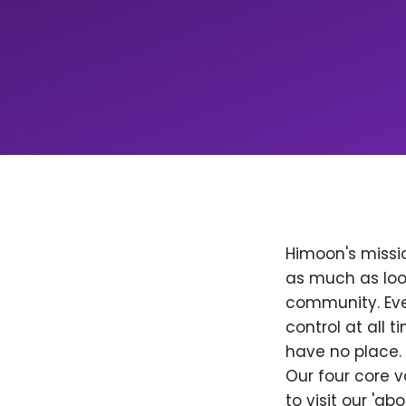
Himoon's missio
as much as loo
community. Ever
control at all
have no place. 
Our four core v
to visit our 'a