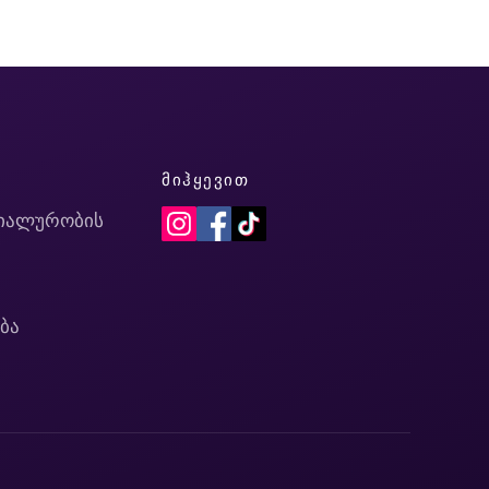
Ი
ᲛᲘᲰᲧᲔᲕᲘᲗ
იალურობის
ბა