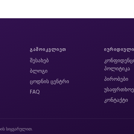
ᲒᲐᲛᲝᲘᲙᲕᲚᲘᲔᲗ
ᲘᲣᲠᲘᲓᲘᲣᲚ
შესახებ
კონფიდენც
პოლიტიკა
ბლოგი
პირობები
ცოდნის ცენტრი
უსაფრთხოე
FAQ
კონტაქტი
ის სიყვარულით.