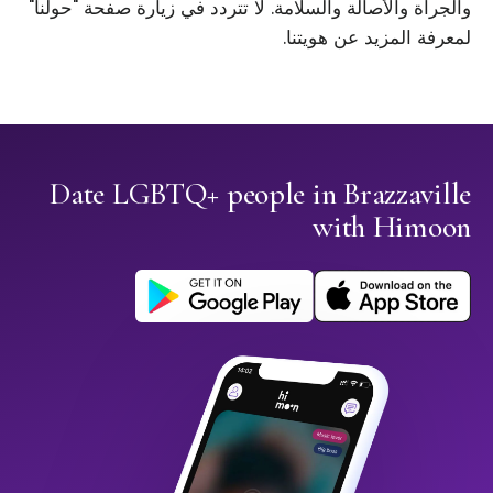
والجرأة والأصالة والسلامة. لا تتردد في زيارة صفحة "حولنا"
لمعرفة المزيد عن هويتنا.
Date LGBTQ+ people in Brazzaville
with Himoon