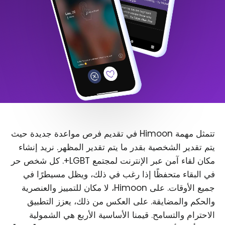
تتمثل مهمة Himoon في تقديم فرص مواعدة جديدة حيث
يتم تقدير الشخصية بقدر ما يتم تقدير المظهر. نريد إنشاء
مكان لقاء آمن عبر الإنترنت لمجتمع LGBT+. كل شخص حر
في البقاء متحفظًا إذا رغب في ذلك، ويظل مسيطرًا في
جميع الأوقات. على Himoon، لا مكان للتمييز والعنصرية
والحكم والمضايقة. على العكس من ذلك، يعزز التطبيق
الاحترام والتسامح. قيمنا الأساسية الأربع هي الشمولية