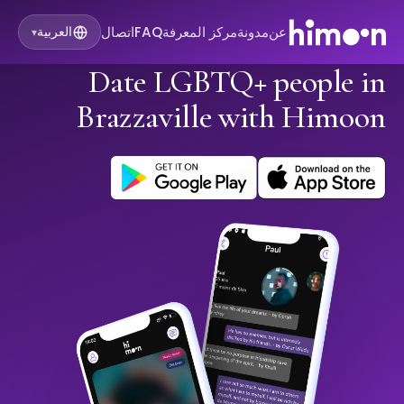
عن
مدونة
مركز المعرفة
FAQ
اتصال
العربية
▾
Date LGBTQ+ people in
Brazzaville with Himoon