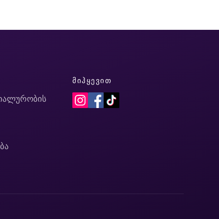
Ი
ᲛᲘᲰᲧᲔᲕᲘᲗ
იალურობის
ბა