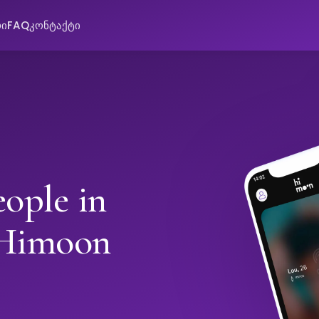
რი
FAQ
კონტაქტი
ople in
 Himoon