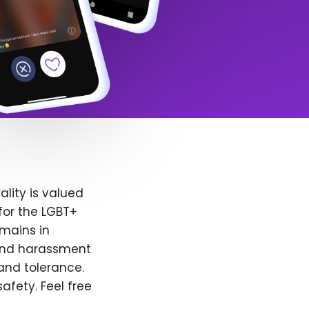
lity is valued
for the LGBT+
emains in
 and harassment
and tolerance.
afety. Feel free