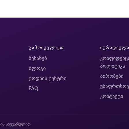
ᲒᲐᲛᲝᲘᲙᲕᲚᲘᲔᲗ
ᲘᲣᲠᲘᲓᲘᲣᲚ
შესახებ
კონფიდენც
პოლიტიკა
ბლოგი
პირობები
ცოდნის ცენტრი
უსაფრთხოე
FAQ
კონტაქტი
ის სიყვარულით.