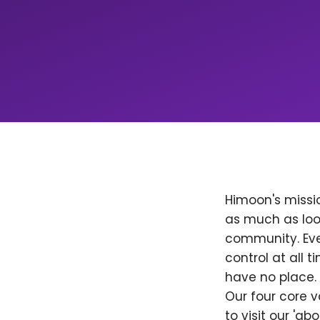
Himoon's missio
as much as loo
community. Ever
control at all
have no place. 
Our four core v
to visit our 'a