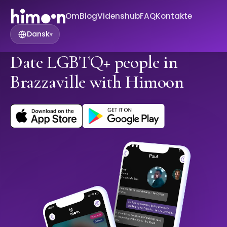
Om
Blog
Videnshub
FAQ
Kontakte
Dansk
▾
Date LGBTQ+ people in
Brazzaville with Himoon